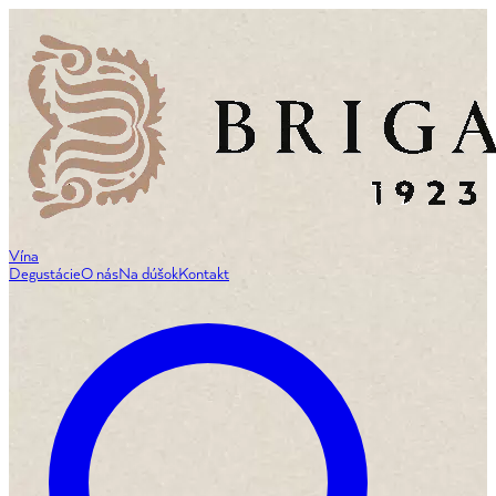
Vína
Degustácie
O nás
Na dúšok
Kontakt