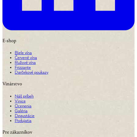
E-shop
Biele vína
Červené vína
Ružové vína
Frizzante
Darčekové poukazy
Vinárstvo
Náš príbeh
Vinice
Ocenenia
Galéria
Degustácie
Podujatia
Pre zákazníkov