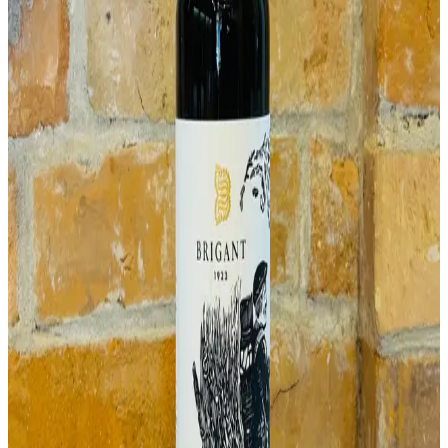
Bezpečne zabalené
– garancia doručenia bez rozbitia
Predaj alkoholu osobám mladším ako 18 rokov je zakázaný.
Objem
750 ml
Ročník
2024
Zvyškový cukor
suché
Farba
Biele
Biele suché víno. Vôňa zeleného egreša a kiwi.
Chuťový profil
↓
Klasifikácia, vlastnosti a podrobný popis
↓
Odporúčame ochutnať
Ďalšie vína
Silvánske zelené 2024