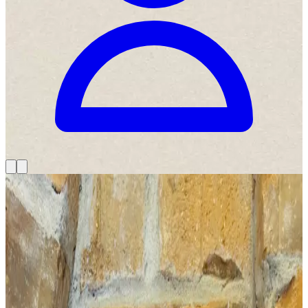
Domov
>
Víno
>
Biele víno
>
Sauvignon Blanc 2024
Sauvignon Blanc 2024
Ročník
2024
9,90 €
vrátane DPH
23
%
Skladom