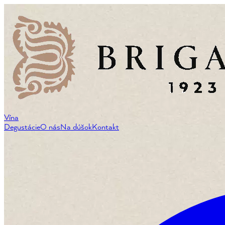
Vína
Degustácie
O nás
Na dúšok
Kontakt