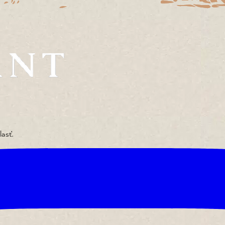
lasť.