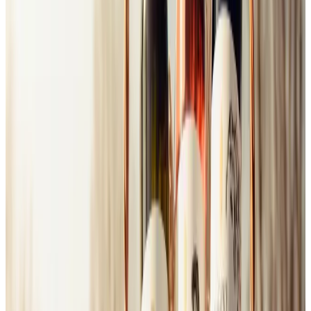
Doprava zadarmo
Letný výber 6 vín
49,00 €
Do košíka
Brizzante Frankovka
Ročník
2025
9,90 €
Do košíka