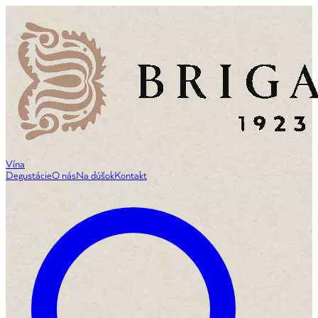
Vína
Degustácie
O nás
Na dúšok
Kontakt