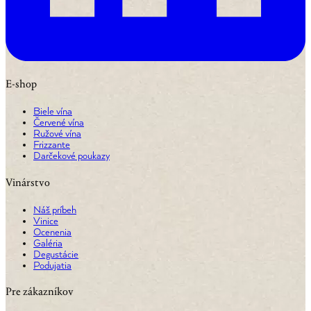
E-shop
Biele vína
Červené vína
Ružové vína
Frizzante
Darčekové poukazy
Vinárstvo
Náš príbeh
Vinice
Ocenenia
Galéria
Degustácie
Podujatia
Pre zákazníkov