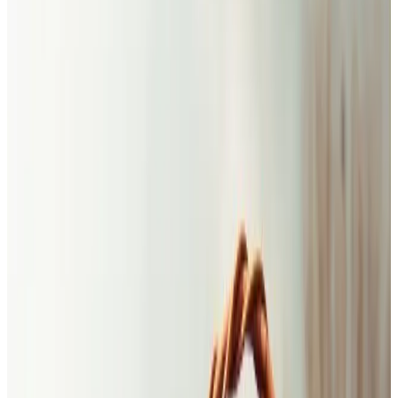
Limitovaná ponuka 6 vín
za zvýhodnenú cenu
Ochutnajte môj letný výber
Objednať balíček