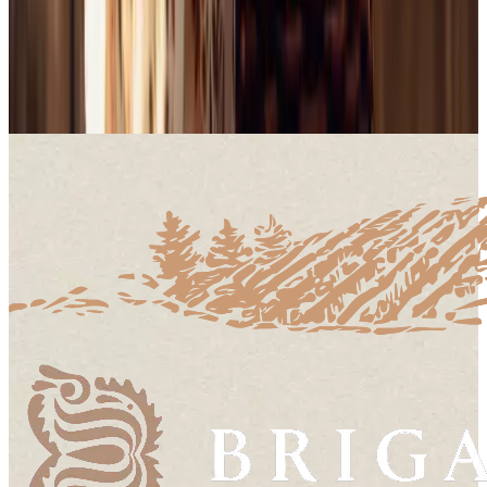
Stránka obsahuje informácie o alkoholických nápojoch. Predaj osobám
mladším ako 18 rokov je zakázaný.