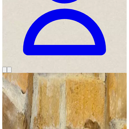
Domov
>
Víno
>
Červené víno
>
Hron 2023
Hron 2023
12,90 €
vrátane DPH
23
%
Skladom
-
1
+