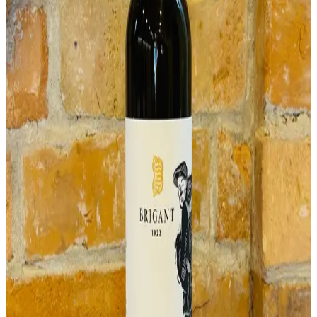
Bezpečne zabalené
– garancia doručenia bez rozbitia
Predaj alkoholu osobám mladším ako 18 rokov je zakázaný.
Objem
750 ml
Alkohol
14.5%
Odroda
Hron
Zvyškový cukor
suché
Farba
Červené
Hron 2033
Chuťový profil
↓
Klasifikácia, vlastnosti a podrobný popis
↓
Odporúčame ochutnať
Ďalšie vína
Lemberg 2024