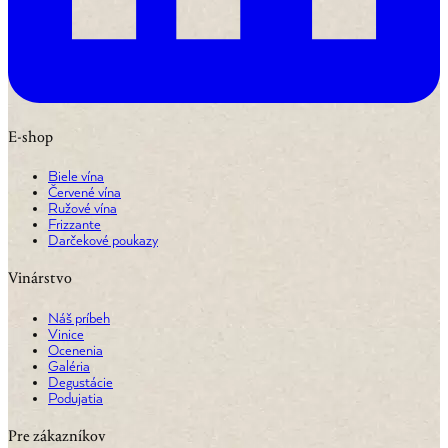
E-shop
Biele vína
Červené vína
Ružové vína
Frizzante
Darčekové poukazy
Vinárstvo
Náš príbeh
Vinice
Ocenenia
Galéria
Degustácie
Podujatia
Pre zákazníkov