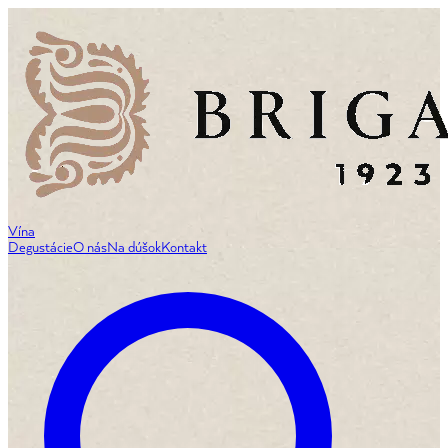
Vína
Degustácie
O nás
Na dúšok
Kontakt