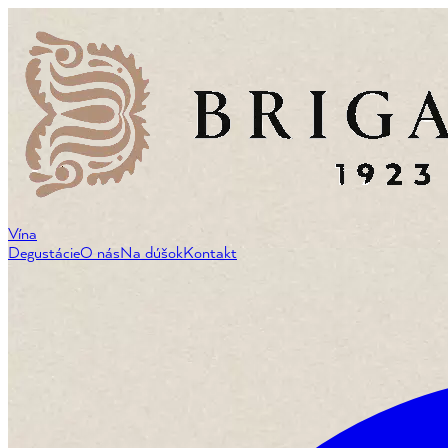
Vína
Degustácie
O nás
Na dúšok
Kontakt