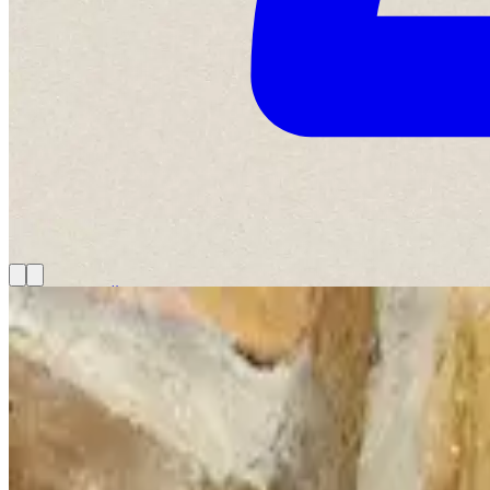
Domov
>
Víno
>
Červené víno
>
Frankovka modrá
Frankovka modrá
Ročník
2024
12,90 €
vrátane DPH
23
%